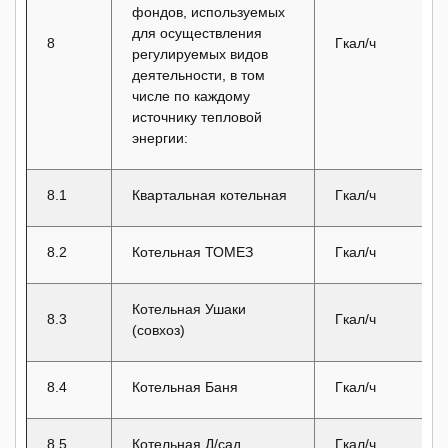
фондов, используемых
для осуществления
8
Гкал/ч
регулируемых видов
деятельности, в том
числе по каждому
источнику тепловой
энергии:
8.1
Квартальная котельная
Гкал/ч
8.2
Котельная ТОМЕЗ
Гкал/ч
Котельная Ушаки
8.3
Гкал/ч
(совхоз)
8.4
Котельная Баня
Гкал/ч
8.5
Котельная Д/сад
Гкал/ч